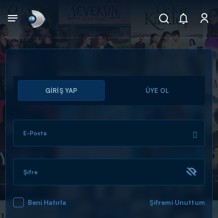
Arama
GİRİŞ YAP
ÜYE OL
muhteşem ikili
ARAMA SONUÇLARI
E-Posta
Şifre
Beni Hatırla
Şifremi Unuttum
DİĞER SONUÇLAR