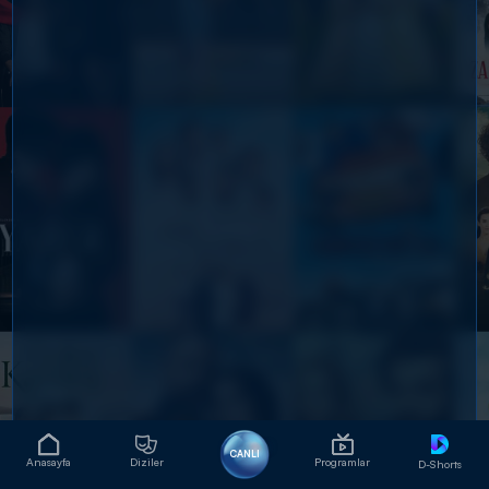
CANLI
Anasayfa
Diziler
Programlar
D-Shorts