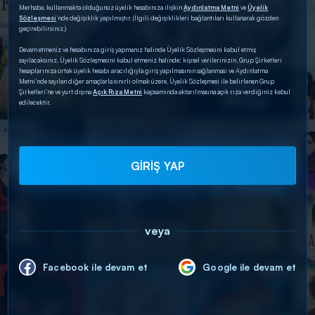
Merhaba, kullanmakta olduğunuz üyelik hesabınıza ilişkin
Aydınlatma Metni
ve
Üyelik
Sözleşmesi
’nde değişiklik yapılmıştır. (İlgili değişiklikleri bağlantıları kullanarak gözden
geçirebilirsiniz.)
Devam etmeniz ve hesabınıza giriş yapmanız halinde Üyelik Sözleşmesini kabul etmiş
sayılacaksınız. Üyelik Sözleşmesini kabul etmeniz halinde; kişisel verilerinizin, Grup Şirketleri
hesaplarınıza ortak üyelik hesabı aracılığıyla giriş yapılmasının sağlanması ve Aydınlatma
Metni’nde sayılan diğer amaçlarla sınırlı olmak üzere, Üyelik Sözleşmesi ile belirlenen Grup
Şirketleri’ne ve yurt dışına
Açık Rıza Metni
kapsamında aktarılmasına açık rıza verdiğiniz kabul
edilecektir.
GİRİŞ YAP
veya
Facebook ile devam et
Google ile devam et