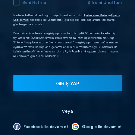
Beni Hatırla
Şifremi Unuttum
Merhaba, kullanmakta olduğunuz üyelik hesabınıza ilişkin
Aydınlatma Metni
ve
Üyelik
Sözleşmesi
’nde değişiklik yapılmıştır. (İlgili değişiklikleri bağlantıları kullanarak
gözden geçirebilirsiniz.)
Devam etmeniz ve hesabınıza giriş yapmanız halinde Üyelik Sözleşmesini kabul etmiş
sayılacaksınız. Üyelik Sözleşmesini kabul etmeniz halinde; kişisel verilerinizin, Grup
Şirketleri hesaplarınıza ortak üyelik hesabı aracılığıyla giriş yapılmasının sağlanması ve
Aydınlatma Metni’nde sayılan diğer amaçlarla sınırlı olmak üzere, Üyelik Sözleşmesi ile
belirlenen Grup Şirketleri’ne ve yurt dışına
Açık Rıza Metni
kapsamında aktarılmasına
açık rıza verdiğiniz kabul edilecektir.
GİRİŞ YAP
veya
Facebook ile devam et
Google ile devam et