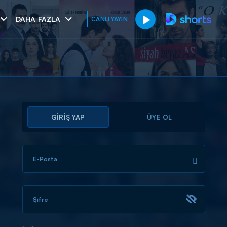
DAHA FAZLA
CANLI YAYIN
GİRİŞ YAP
ÜYE OL
E-Posta
muhteşem ikili
I
Şifre