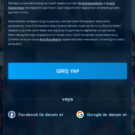
Merhaba, kullanmakta olduğunuz üyelik hesabınıza ilişkin
Aydınlatma Metni
ve
Üyelik
Sözleşmesi
’nde değişiklik yapılmıştır. (İlgili değişiklikleri bağlantıları kullanarak gözden
geçirebilirsiniz.)
Devam etmeniz ve hesabınıza giriş yapmanız halinde Üyelik Sözleşmesini kabul etmiş
sayılacaksınız. Üyelik Sözleşmesini kabul etmeniz halinde; kişisel verilerinizin, Grup Şirketleri
hesaplarınıza ortak üyelik hesabı aracılığıyla giriş yapılmasının sağlanması ve Aydınlatma
Metni’nde sayılan diğer amaçlarla sınırlı olmak üzere, Üyelik Sözleşmesi ile belirlenen Grup
Şirketleri’ne ve yurt dışına
Açık Rıza Metni
kapsamında aktarılmasına açık rıza verdiğiniz kabul
edilecektir.
GİRİŞ YAP
veya
Facebook ile devam et
Google ile devam et