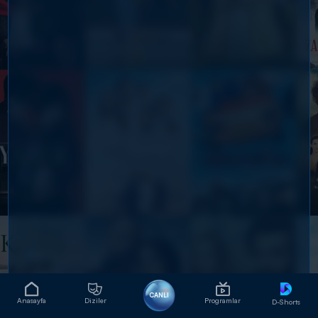
CANLI
Anasayfa
Diziler
Programlar
D-Shorts