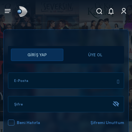
Arama
GİRİŞ YAP
ÜYE OL
muhteşem ikili
ARAMA SONUÇLARI
E-Posta
Şifre
Beni Hatırla
Şifremi Unuttum
DİĞER SONUÇLAR