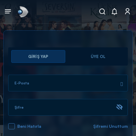
Arama
GİRİŞ YAP
ÜYE OL
muhteşem ikili
ARAMA SONUÇLARI
E-Posta
Şifre
Beni Hatırla
Şifremi Unuttum
DİĞER SONUÇLAR