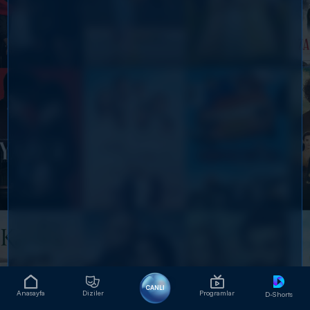
CANLI
Anasayfa
Diziler
Programlar
D-Shorts