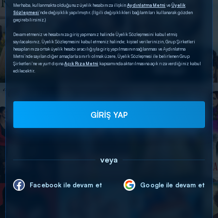
Merhaba, kullanmakta olduğunuz üyelik hesabınıza ilişkin
Aydınlatma Metni
ve
Üyelik
Sözleşmesi
’nde değişiklik yapılmıştır. (İlgili değişiklikleri bağlantıları kullanarak gözden
geçirebilirsiniz.)
Devam etmeniz ve hesabınıza giriş yapmanız halinde Üyelik Sözleşmesini kabul etmiş
sayılacaksınız. Üyelik Sözleşmesini kabul etmeniz halinde; kişisel verilerinizin, Grup Şirketleri
hesaplarınıza ortak üyelik hesabı aracılığıyla giriş yapılmasının sağlanması ve Aydınlatma
Metni’nde sayılan diğer amaçlarla sınırlı olmak üzere, Üyelik Sözleşmesi ile belirlenen Grup
Şirketleri’ne ve yurt dışına
Açık Rıza Metni
kapsamında aktarılmasına açık rıza verdiğiniz kabul
edilecektir.
GİRİŞ YAP
veya
Facebook ile devam et
Google ile devam et