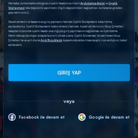
Merhaba, kullanmakta olduğunuz üyelik hesabınıza ilişkin
Aydınlatma Metni
ve
Üyelik
Sözleşmesi
’nde değişiklik yapılmıştır. (İlgili değişiklikleri bağlantıları kullanarak gözden
geçirebilirsiniz.)
Devam etmeniz ve hesabınıza giriş yapmanız halinde Üyelik Sözleşmesini kabul etmiş
sayılacaksınız. Üyelik Sözleşmesini kabul etmeniz halinde; kişisel verilerinizin, Grup Şirketleri
hesaplarınıza ortak üyelik hesabı aracılığıyla giriş yapılmasının sağlanması ve Aydınlatma
Metni’nde sayılan diğer amaçlarla sınırlı olmak üzere, Üyelik Sözleşmesi ile belirlenen Grup
Şirketleri’ne ve yurt dışına
Açık Rıza Metni
kapsamında aktarılmasına açık rıza verdiğiniz kabul
edilecektir.
GİRİŞ YAP
veya
Facebook ile devam et
Google ile devam et