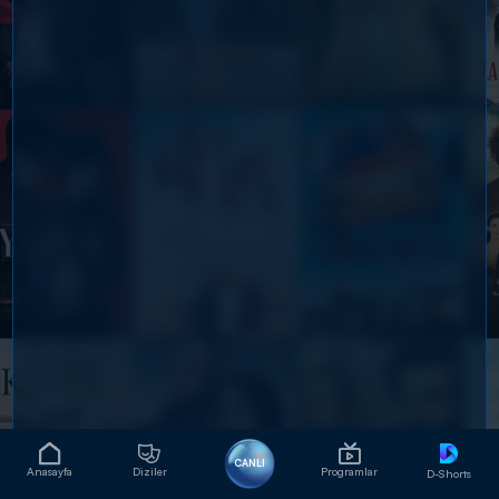
CANLI
Anasayfa
Diziler
Programlar
D-Shorts