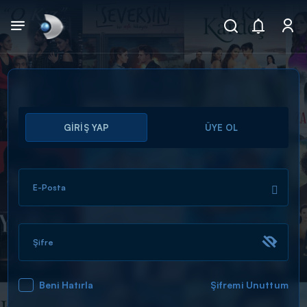
Arama
GİRİŞ YAP
ÜYE OL
muhteşem ikili
ARAMA SONUÇLARI
E-Posta
Şifre
Beni Hatırla
Şifremi Unuttum
DİĞER SONUÇLAR