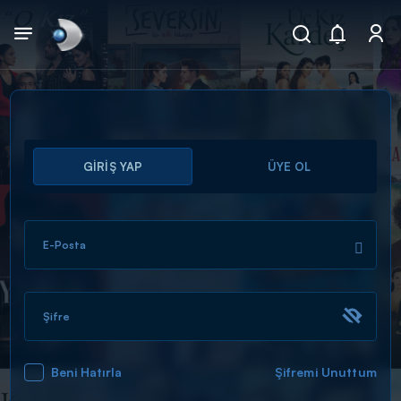
Arama
GİRİŞ YAP
ÜYE OL
muhteşem ikili
ARAMA SONUÇLARI
E-Posta
Şifre
Beni Hatırla
Şifremi Unuttum
DİĞER SONUÇLAR