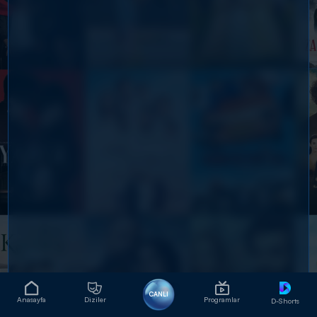
CANLI
Anasayfa
Diziler
Programlar
D-Shorts