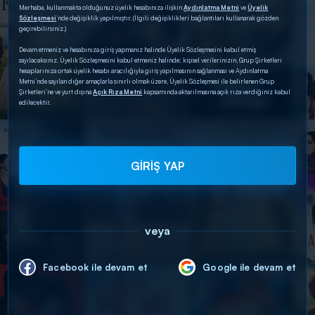
Merhaba, kullanmakta olduğunuz üyelik hesabınıza ilişkin
Aydınlatma Metni
ve
Üyelik
Sözleşmesi
’nde değişiklik yapılmıştır. (İlgili değişiklikleri bağlantıları kullanarak gözden
geçirebilirsiniz.)
Devam etmeniz ve hesabınıza giriş yapmanız halinde Üyelik Sözleşmesini kabul etmiş
sayılacaksınız. Üyelik Sözleşmesini kabul etmeniz halinde; kişisel verilerinizin, Grup Şirketleri
hesaplarınıza ortak üyelik hesabı aracılığıyla giriş yapılmasının sağlanması ve Aydınlatma
Metni’nde sayılan diğer amaçlarla sınırlı olmak üzere, Üyelik Sözleşmesi ile belirlenen Grup
Şirketleri’ne ve yurt dışına
Açık Rıza Metni
kapsamında aktarılmasına açık rıza verdiğiniz kabul
edilecektir.
GİRİŞ YAP
veya
Facebook ile devam et
Google ile devam et