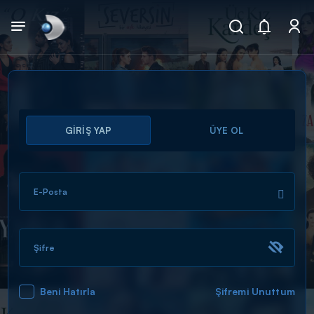
Arama
GİRİŞ YAP
ÜYE OL
muhteşem ikili
ARAMA SONUÇLARI
E-Posta
Şifre
Beni Hatırla
Şifremi Unuttum
DİĞER SONUÇLAR