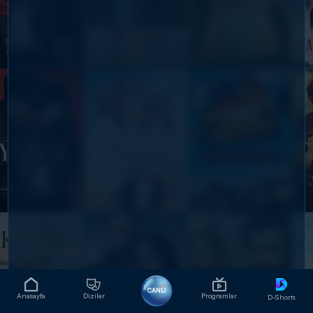
CANLI
Anasayfa
Diziler
Programlar
D-Shorts