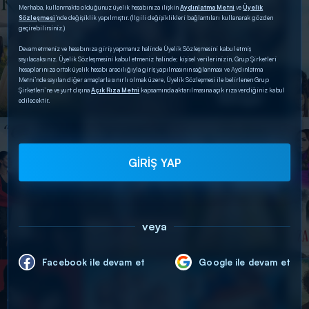
Merhaba, kullanmakta olduğunuz üyelik hesabınıza ilişkin
Aydınlatma Metni
ve
Üyelik
Sözleşmesi
’nde değişiklik yapılmıştır. (İlgili değişiklikleri bağlantıları kullanarak gözden
geçirebilirsiniz.)
Devam etmeniz ve hesabınıza giriş yapmanız halinde Üyelik Sözleşmesini kabul etmiş
sayılacaksınız. Üyelik Sözleşmesini kabul etmeniz halinde; kişisel verilerinizin, Grup Şirketleri
hesaplarınıza ortak üyelik hesabı aracılığıyla giriş yapılmasının sağlanması ve Aydınlatma
Metni’nde sayılan diğer amaçlarla sınırlı olmak üzere, Üyelik Sözleşmesi ile belirlenen Grup
Şirketleri’ne ve yurt dışına
Açık Rıza Metni
kapsamında aktarılmasına açık rıza verdiğiniz kabul
edilecektir.
GİRİŞ YAP
veya
Facebook ile devam et
Google ile devam et