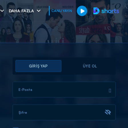
DAHA FAZLA
CANLI YAYIN
GİRİŞ YAP
ÜYE OL
E-Posta
muhteşem ikili
I
Şifre