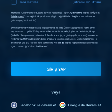
Beni Hatırla
Şifremi Unuttum
Merhaba, kullanmakta olduğunuz üyelik hesabınıza ilişkin
Aydınlatma Metni
ve
Üyelik
Sözleşmesi
’nde değişiklik yapılmıştır. (İlgili değişiklikleri bağlantıları kullanarak
gözden geçirebilirsiniz.)
Devam etmeniz ve hesabınıza giriş yapmanız halinde Üyelik Sözleşmesini kabul etmiş
sayılacaksınız. Üyelik Sözleşmesini kabul etmeniz halinde; kişisel verilerinizin, Grup
Şirketleri hesaplarınıza ortak üyelik hesabı aracılığıyla giriş yapılmasının sağlanması ve
Aydınlatma Metni’nde sayılan diğer amaçlarla sınırlı olmak üzere, Üyelik Sözleşmesi ile
belirlenen Grup Şirketleri’ne ve yurt dışına
Açık Rıza Metni
kapsamında aktarılmasına
açık rıza verdiğiniz kabul edilecektir.
GİRİŞ YAP
veya
Facebook ile devam et
Google ile devam et