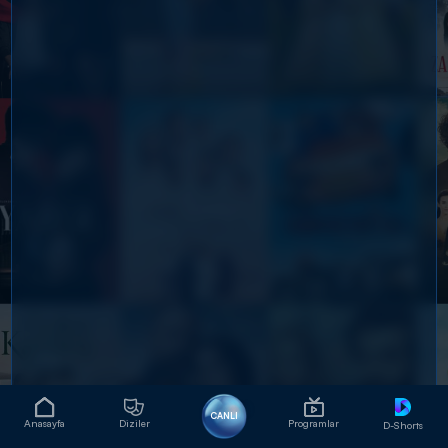
CANLI
Anasayfa
Diziler
Programlar
D-Shorts