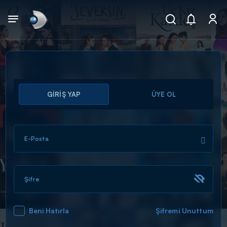
Arama
GİRİŞ YAP
ÜYE OL
muhteşem ikili
ARAMA SONUÇLARI
E-Posta
Şifre
Beni Hatırla
Şifremi Unuttum
DİĞER SONUÇLAR