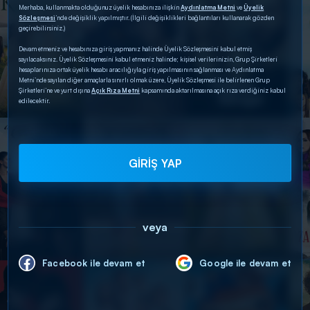
Merhaba, kullanmakta olduğunuz üyelik hesabınıza ilişkin
Aydınlatma Metni
ve
Üyelik
Sözleşmesi
’nde değişiklik yapılmıştır. (İlgili değişiklikleri bağlantıları kullanarak gözden
geçirebilirsiniz.)
Devam etmeniz ve hesabınıza giriş yapmanız halinde Üyelik Sözleşmesini kabul etmiş
sayılacaksınız. Üyelik Sözleşmesini kabul etmeniz halinde; kişisel verilerinizin, Grup Şirketleri
hesaplarınıza ortak üyelik hesabı aracılığıyla giriş yapılmasının sağlanması ve Aydınlatma
Metni’nde sayılan diğer amaçlarla sınırlı olmak üzere, Üyelik Sözleşmesi ile belirlenen Grup
Şirketleri’ne ve yurt dışına
Açık Rıza Metni
kapsamında aktarılmasına açık rıza verdiğiniz kabul
edilecektir.
GİRİŞ YAP
veya
Facebook ile devam et
Google ile devam et