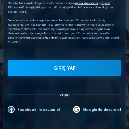
Merhaba, kullanmakta olduğunuz üyelik hesabınıza ilişkin
Aydınlatma Metni
ve
Üyelik
Sözleşmesi
’nde değişiklik yapılmıştır. (İlgili değişiklikleri bağlantıları kullanarak gözden
geçirebilirsiniz.)
Devam etmeniz ve hesabınıza giriş yapmanız halinde Üyelik Sözleşmesini kabul etmiş
sayılacaksınız. Üyelik Sözleşmesini kabul etmeniz halinde; kişisel verilerinizin, Grup Şirketleri
hesaplarınıza ortak üyelik hesabı aracılığıyla giriş yapılmasının sağlanması ve Aydınlatma
Metni’nde sayılan diğer amaçlarla sınırlı olmak üzere, Üyelik Sözleşmesi ile belirlenen Grup
Şirketleri’ne ve yurt dışına
Açık Rıza Metni
kapsamında aktarılmasına açık rıza verdiğiniz kabul
edilecektir.
GİRİŞ YAP
veya
Facebook ile devam et
Google ile devam et