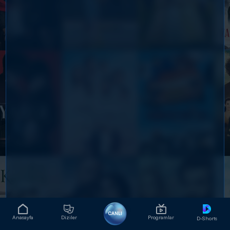
CANLI
Anasayfa
Diziler
Programlar
D-Shorts