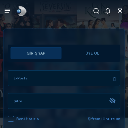
Arama
GİRİŞ YAP
ÜYE OL
muhteşem ikili
ARAMA SONUÇLARI
E-Posta
Şifre
Beni Hatırla
Şifremi Unuttum
DİĞER SONUÇLAR