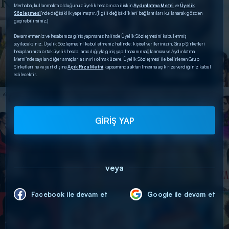
Merhaba, kullanmakta olduğunuz üyelik hesabınıza ilişkin
Aydınlatma Metni
ve
Üyelik
Sözleşmesi
’nde değişiklik yapılmıştır. (İlgili değişiklikleri bağlantıları kullanarak gözden
geçirebilirsiniz.)
Devam etmeniz ve hesabınıza giriş yapmanız halinde Üyelik Sözleşmesini kabul etmiş
sayılacaksınız. Üyelik Sözleşmesini kabul etmeniz halinde; kişisel verilerinizin, Grup Şirketleri
hesaplarınıza ortak üyelik hesabı aracılığıyla giriş yapılmasının sağlanması ve Aydınlatma
Metni’nde sayılan diğer amaçlarla sınırlı olmak üzere, Üyelik Sözleşmesi ile belirlenen Grup
Şirketleri’ne ve yurt dışına
Açık Rıza Metni
kapsamında aktarılmasına açık rıza verdiğiniz kabul
edilecektir.
GİRİŞ YAP
veya
Facebook ile devam et
Google ile devam et