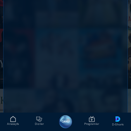
CANLI
Anasayfa
Diziler
Programlar
D-Shorts