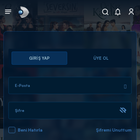
Arama
GİRİŞ YAP
ÜYE OL
muhteşem ikili
ARAMA SONUÇLARI
E-Posta
Şifre
Beni Hatırla
Şifremi Unuttum
DİĞER SONUÇLAR