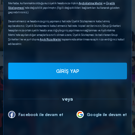
Merhaba, kullanmakta olduğunuz üyelik hesabınıza ilişkin
Aydınlatma Metni
ve
Üyelik
Sözleşmesi
’nde değişiklik yapılmıştır. (İlgili değişiklikleri bağlantıları kullanarak gözden
geçirebilirsiniz.)
Devam etmeniz ve hesabınıza giriş yapmanız halinde Üyelik Sözleşmesini kabul etmiş
sayılacaksınız. Üyelik Sözleşmesini kabul etmeniz halinde; kişisel verilerinizin, Grup Şirketleri
hesaplarınıza ortak üyelik hesabı aracılığıyla giriş yapılmasının sağlanması ve Aydınlatma
Metni’nde sayılan diğer amaçlarla sınırlı olmak üzere, Üyelik Sözleşmesi ile belirlenen Grup
Şirketleri’ne ve yurt dışına
Açık Rıza Metni
kapsamında aktarılmasına açık rıza verdiğiniz kabul
edilecektir.
GİRİŞ YAP
veya
Facebook ile devam et
Google ile devam et