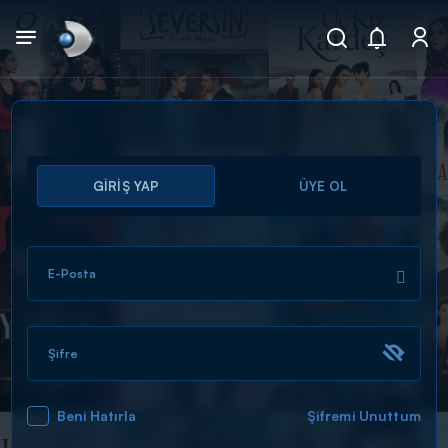
Arama
GİRİŞ YAP
ÜYE OL
muhteşem ikili
ARAMA SONUÇLARI
E-Posta
Şifre
Beni Hatırla
Şifremi Unuttum
DİĞER SONUÇLAR