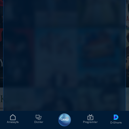
CANLI
Anasayfa
Diziler
Programlar
D-Shorts