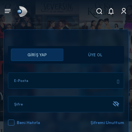
Arama
GİRİŞ YAP
ÜYE OL
muhteşem ikili
ARAMA SONUÇLARI
E-Posta
Şifre
Beni Hatırla
Şifremi Unuttum
DİĞER SONUÇLAR