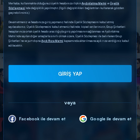
Merhaba, kullanmakta olduğunuz üyelik hesabınıza ilişkin
Aydınlatma Metni
ve
Üyelik
Sözleşmesi
’nde değişiklik yapılmıştır. (İlgili değişiklikleri bağlantıları kullanarak gözden
geçirebilirsiniz.)
Devam etmeniz ve hesabınıza giriş yapmanız halinde Üyelik Sözleşmesini kabul etmiş
sayılacaksınız. Üyelik Sözleşmesini kabul etmeniz halinde; kişisel verilerinizin, Grup Şirketleri
hesaplarınıza ortak üyelik hesabı aracılığıyla giriş yapılmasının sağlanması ve Aydınlatma
Metni’nde sayılan diğer amaçlarla sınırlı olmak üzere, Üyelik Sözleşmesi ile belirlenen Grup
Şirketleri’ne ve yurt dışına
Açık Rıza Metni
kapsamında aktarılmasına açık rıza verdiğiniz kabul
edilecektir.
GİRİŞ YAP
veya
Facebook ile devam et
Google ile devam et