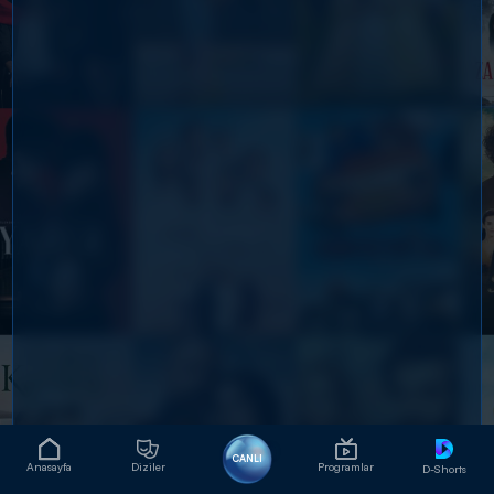
CANLI
Anasayfa
Diziler
Programlar
D-Shorts