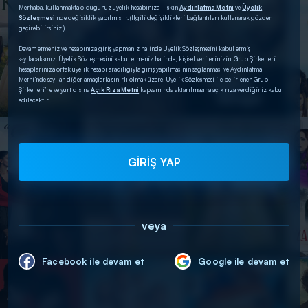
Merhaba, kullanmakta olduğunuz üyelik hesabınıza ilişkin
Aydınlatma Metni
ve
Üyelik
Sözleşmesi
’nde değişiklik yapılmıştır. (İlgili değişiklikleri bağlantıları kullanarak gözden
geçirebilirsiniz.)
Devam etmeniz ve hesabınıza giriş yapmanız halinde Üyelik Sözleşmesini kabul etmiş
sayılacaksınız. Üyelik Sözleşmesini kabul etmeniz halinde; kişisel verilerinizin, Grup Şirketleri
hesaplarınıza ortak üyelik hesabı aracılığıyla giriş yapılmasının sağlanması ve Aydınlatma
Metni’nde sayılan diğer amaçlarla sınırlı olmak üzere, Üyelik Sözleşmesi ile belirlenen Grup
Şirketleri’ne ve yurt dışına
Açık Rıza Metni
kapsamında aktarılmasına açık rıza verdiğiniz kabul
edilecektir.
GİRİŞ YAP
veya
Facebook ile devam et
Google ile devam et