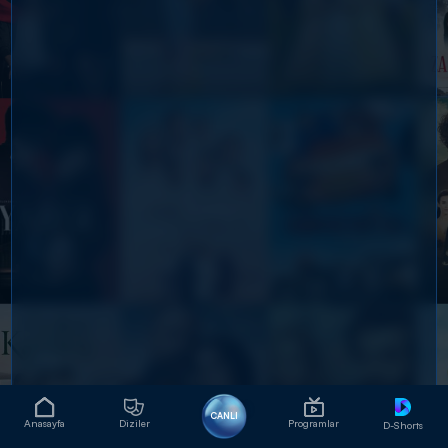
CANLI
Anasayfa
Diziler
Programlar
D-Shorts