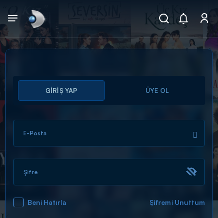
Arama
GİRİŞ YAP
ÜYE OL
muhteşem ikili
ARAMA SONUÇLARI
E-Posta
Şifre
Beni Hatırla
Şifremi Unuttum
DİĞER SONUÇLAR