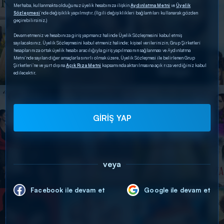
Merhaba, kullanmakta olduğunuz üyelik hesabınıza ilişkin
Aydınlatma Metni
ve
Üyelik
Sözleşmesi
’nde değişiklik yapılmıştır. (İlgili değişiklikleri bağlantıları kullanarak gözden
geçirebilirsiniz.)
Devam etmeniz ve hesabınıza giriş yapmanız halinde Üyelik Sözleşmesini kabul etmiş
sayılacaksınız. Üyelik Sözleşmesini kabul etmeniz halinde; kişisel verilerinizin, Grup Şirketleri
hesaplarınıza ortak üyelik hesabı aracılığıyla giriş yapılmasının sağlanması ve Aydınlatma
Metni’nde sayılan diğer amaçlarla sınırlı olmak üzere, Üyelik Sözleşmesi ile belirlenen Grup
Şirketleri’ne ve yurt dışına
Açık Rıza Metni
kapsamında aktarılmasına açık rıza verdiğiniz kabul
edilecektir.
GİRİŞ YAP
veya
Facebook ile devam et
Google ile devam et