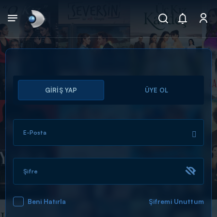
Arama
GİRİŞ YAP
ÜYE OL
muhteşem ikili
ARAMA SONUÇLARI
E-Posta
Şifre
Beni Hatırla
Şifremi Unuttum
DİĞER SONUÇLAR