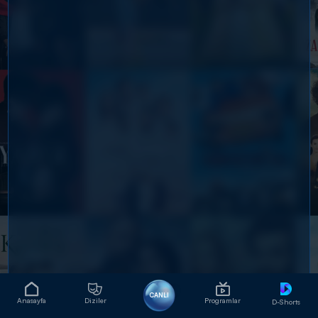
CANLI
Anasayfa
Diziler
Programlar
D-Shorts