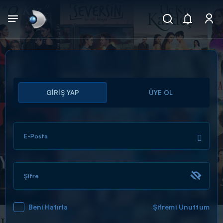
Arama
GİRİŞ YAP
ÜYE OL
muhteşem ikili
ARAMA SONUÇLARI
E-Posta
Şifre
Beni Hatırla
Şifremi Unuttum
DİĞER SONUÇLAR