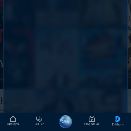
CANLI
Anasayfa
Diziler
Programlar
D-Shorts