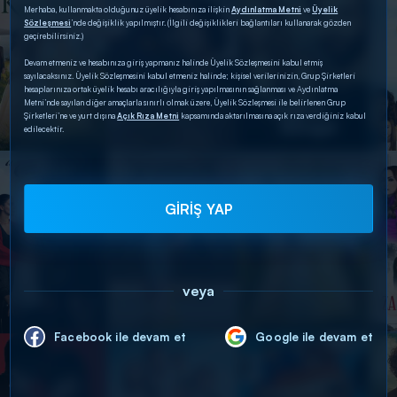
Merhaba, kullanmakta olduğunuz üyelik hesabınıza ilişkin
Aydınlatma Metni
ve
Üyelik
Sözleşmesi
’nde değişiklik yapılmıştır. (İlgili değişiklikleri bağlantıları kullanarak gözden
geçirebilirsiniz.)
Devam etmeniz ve hesabınıza giriş yapmanız halinde Üyelik Sözleşmesini kabul etmiş
sayılacaksınız. Üyelik Sözleşmesini kabul etmeniz halinde; kişisel verilerinizin, Grup Şirketleri
hesaplarınıza ortak üyelik hesabı aracılığıyla giriş yapılmasının sağlanması ve Aydınlatma
Metni’nde sayılan diğer amaçlarla sınırlı olmak üzere, Üyelik Sözleşmesi ile belirlenen Grup
Şirketleri’ne ve yurt dışına
Açık Rıza Metni
kapsamında aktarılmasına açık rıza verdiğiniz kabul
edilecektir.
GİRİŞ YAP
veya
Facebook ile devam et
Google ile devam et