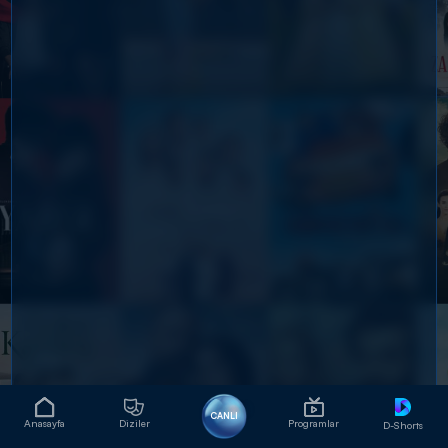
CANLI
Anasayfa
Diziler
Programlar
D-Shorts