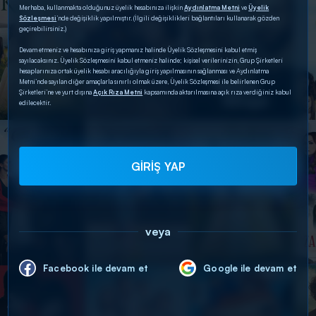
Merhaba, kullanmakta olduğunuz üyelik hesabınıza ilişkin
Aydınlatma Metni
ve
Üyelik
Sözleşmesi
’nde değişiklik yapılmıştır. (İlgili değişiklikleri bağlantıları kullanarak gözden
geçirebilirsiniz.)
Devam etmeniz ve hesabınıza giriş yapmanız halinde Üyelik Sözleşmesini kabul etmiş
sayılacaksınız. Üyelik Sözleşmesini kabul etmeniz halinde; kişisel verilerinizin, Grup Şirketleri
hesaplarınıza ortak üyelik hesabı aracılığıyla giriş yapılmasının sağlanması ve Aydınlatma
Metni’nde sayılan diğer amaçlarla sınırlı olmak üzere, Üyelik Sözleşmesi ile belirlenen Grup
Şirketleri’ne ve yurt dışına
Açık Rıza Metni
kapsamında aktarılmasına açık rıza verdiğiniz kabul
edilecektir.
GİRİŞ YAP
veya
Facebook ile devam et
Google ile devam et