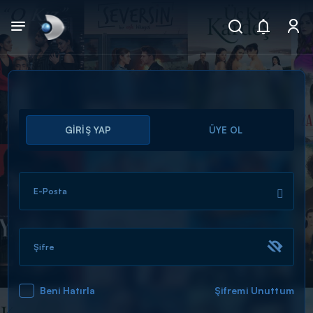
Arama
GİRİŞ YAP
ÜYE OL
muhteşem ikili
ARAMA SONUÇLARI
E-Posta
Şifre
Beni Hatırla
Şifremi Unuttum
DİĞER SONUÇLAR