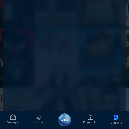
CANLI
Anasayfa
Diziler
Programlar
D-Shorts