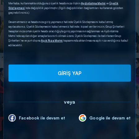
Merhaba, kullanmakta olduğunuz üyelik hesabınıza ilişkin
Aydınlatma Metni
ve
Üyelik
Sözleşmesi
’nde değişiklik yapılmıştır. (İlgili değişiklikleri bağlantıları kullanarak gözden
geçirebilirsiniz.)
Devam etmeniz ve hesabınıza giriş yapmanız halinde Üyelik Sözleşmesini kabul etmiş
sayılacaksınız. Üyelik Sözleşmesini kabul etmeniz halinde; kişisel verilerinizin, Grup Şirketleri
hesaplarınıza ortak üyelik hesabı aracılığıyla giriş yapılmasının sağlanması ve Aydınlatma
Metni’nde sayılan diğer amaçlarla sınırlı olmak üzere, Üyelik Sözleşmesi ile belirlenen Grup
Şirketleri’ne ve yurt dışına
Açık Rıza Metni
kapsamında aktarılmasına açık rıza verdiğiniz kabul
edilecektir.
GİRİŞ YAP
veya
Facebook ile devam et
Google ile devam et