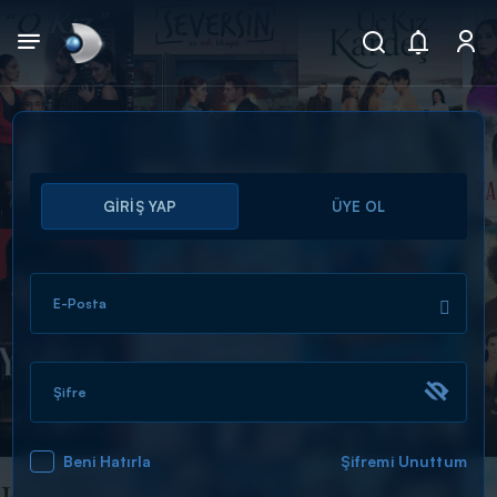
Arama
GİRİŞ YAP
ÜYE OL
muhteşem ikili
ARAMA SONUÇLARI
E-Posta
Şifre
Beni Hatırla
Şifremi Unuttum
DİĞER SONUÇLAR