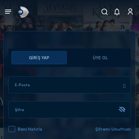
Arama
GİRİŞ YAP
ÜYE OL
muhteşem ikili
ARAMA SONUÇLARI
E-Posta
Şifre
Beni Hatırla
Şifremi Unuttum
DİĞER SONUÇLAR