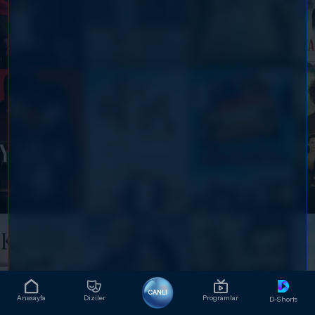
CANLI
Anasayfa
Diziler
Programlar
D-Shorts