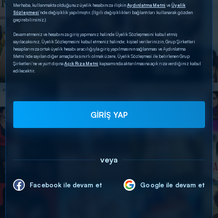
Merhaba, kullanmakta olduğunuz üyelik hesabınıza ilişkin
Aydınlatma Metni
ve
Üyelik
Sözleşmesi
’nde değişiklik yapılmıştır. (İlgili değişiklikleri bağlantıları kullanarak gözden
geçirebilirsiniz.)
Devam etmeniz ve hesabınıza giriş yapmanız halinde Üyelik Sözleşmesini kabul etmiş
sayılacaksınız. Üyelik Sözleşmesini kabul etmeniz halinde; kişisel verilerinizin, Grup Şirketleri
hesaplarınıza ortak üyelik hesabı aracılığıyla giriş yapılmasının sağlanması ve Aydınlatma
Metni’nde sayılan diğer amaçlarla sınırlı olmak üzere, Üyelik Sözleşmesi ile belirlenen Grup
Şirketleri’ne ve yurt dışına
Açık Rıza Metni
kapsamında aktarılmasına açık rıza verdiğiniz kabul
edilecektir.
GİRİŞ YAP
veya
Facebook ile devam et
Google ile devam et