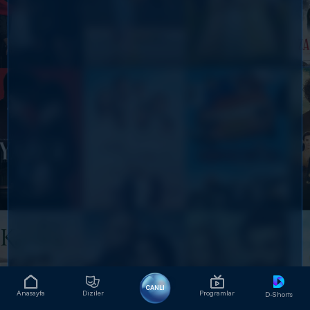
CANLI
Anasayfa
Diziler
Programlar
D-Shorts