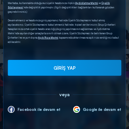
Merhaba, kullanmakta olduğunuz üyelik hesabınıza ilişkin
Aydınlatma Metni
ve
Üyelik
Sözleşmesi
’nde değişiklik yapılmıştır. (İlgili değişiklikleri bağlantıları kullanarak gözden
geçirebilirsiniz.)
Devam etmeniz ve hesabınıza giriş yapmanız halinde Üyelik Sözleşmesini kabul etmiş
sayılacaksınız. Üyelik Sözleşmesini kabul etmeniz halinde; kişisel verilerinizin, Grup Şirketleri
hesaplarınıza ortak üyelik hesabı aracılığıyla giriş yapılmasının sağlanması ve Aydınlatma
Metni’nde sayılan diğer amaçlarla sınırlı olmak üzere, Üyelik Sözleşmesi ile belirlenen Grup
Şirketleri’ne ve yurt dışına
Açık Rıza Metni
kapsamında aktarılmasına açık rıza verdiğiniz kabul
edilecektir.
GİRİŞ YAP
veya
Facebook ile devam et
Google ile devam et