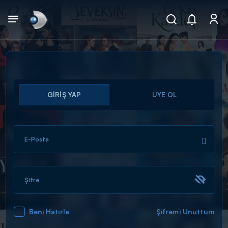
Arama
GİRİŞ YAP
ÜYE OL
muhteşem ikili
ARAMA SONUÇLARI
E-Posta
Şifre
Beni Hatırla
Şifremi Unuttum
DİĞER SONUÇLAR