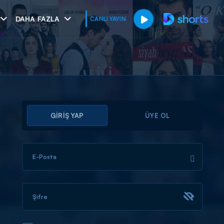
DAHA FAZLA
CANLI YAYIN
GİRİŞ YAP
ÜYE OL
E-Posta
muhteşem ikili
I
Şifre