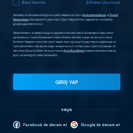
Beni Hatırla
Şifremi Unuttum
Merhaba, kullanmakta olduğunuz üyelik hesabınıza ilişkin
Aydınlatma Metni
ve
Üyelik
Sözleşmesi
’nde değişiklik yapılmıştır. (İlgili değişiklikleri bağlantıları kullanarak
gözden geçirebilirsiniz.)
Devam etmeniz ve hesabınıza giriş yapmanız halinde Üyelik Sözleşmesini kabul etmiş
sayılacaksınız. Üyelik Sözleşmesini kabul etmeniz halinde; kişisel verilerinizin, Grup
Şirketleri hesaplarınıza ortak üyelik hesabı aracılığıyla giriş yapılmasının sağlanması ve
Aydınlatma Metni’nde sayılan diğer amaçlarla sınırlı olmak üzere, Üyelik Sözleşmesi ile
belirlenen Grup Şirketleri’ne ve yurt dışına
Açık Rıza Metni
kapsamında aktarılmasına
açık rıza verdiğiniz kabul edilecektir.
GİRİŞ YAP
veya
Facebook ile devam et
Google ile devam et