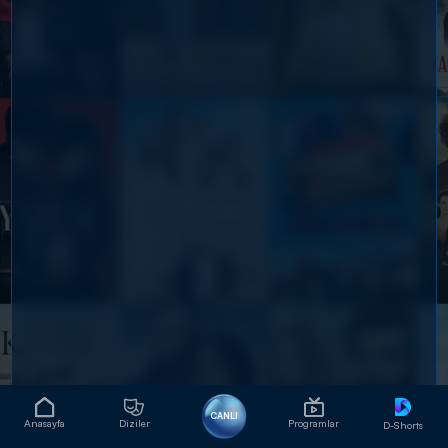
CANLI
Anasayfa
Diziler
Programlar
D-Shorts