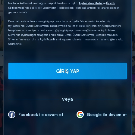
Merhaba, kullanmakta olduğunuz üyelik hesabınıza ilişkin
Aydınlatma Metni
ve
Üyelik
Sözleşmesi
’nde değişiklik yapılmıştır. (İlgili değişiklikleri bağlantıları kullanarak gözden
geçirebilirsiniz.)
Devam etmeniz ve hesabınıza giriş yapmanız halinde Üyelik Sözleşmesini kabul etmiş
sayılacaksınız. Üyelik Sözleşmesini kabul etmeniz halinde; kişisel verilerinizin, Grup Şirketleri
hesaplarınıza ortak üyelik hesabı aracılığıyla giriş yapılmasının sağlanması ve Aydınlatma
Metni’nde sayılan diğer amaçlarla sınırlı olmak üzere, Üyelik Sözleşmesi ile belirlenen Grup
Şirketleri’ne ve yurt dışına
Açık Rıza Metni
kapsamında aktarılmasına açık rıza verdiğiniz kabul
edilecektir.
GİRİŞ YAP
veya
Facebook ile devam et
Google ile devam et