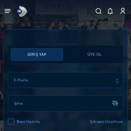
Arama
GİRİŞ YAP
ÜYE OL
muhteşem ikili
ARAMA SONUÇLARI
E-Posta
Şifre
Beni Hatırla
Şifremi Unuttum
DİĞER SONUÇLAR