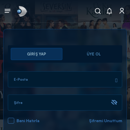
Arama
GİRİŞ YAP
ÜYE OL
muhteşem ikili
ARAMA SONUÇLARI
E-Posta
Şifre
Beni Hatırla
Şifremi Unuttum
DİĞER SONUÇLAR