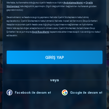
Merhaba, kullanmakta olduğunuz üyelik hesabınıza ilişkin
Aydınlatma Metni
ve
Üyelik
Sözleşmesi
’nde değişiklik yapılmıştır. (İlgili değişiklikleri bağlantıları kullanarak gözden
geçirebilirsiniz.)
Devam etmeniz ve hesabınıza giriş yapmanız halinde Üyelik Sözleşmesini kabul etmiş
sayılacaksınız. Üyelik Sözleşmesini kabul etmeniz halinde; kişisel verilerinizin, Grup Şirketleri
hesaplarınıza ortak üyelik hesabı aracılığıyla giriş yapılmasının sağlanması ve Aydınlatma
Metni’nde sayılan diğer amaçlarla sınırlı olmak üzere, Üyelik Sözleşmesi ile belirlenen Grup
Şirketleri’ne ve yurt dışına
Açık Rıza Metni
kapsamında aktarılmasına açık rıza verdiğiniz kabul
edilecektir.
GİRİŞ YAP
veya
Facebook ile devam et
Google ile devam et