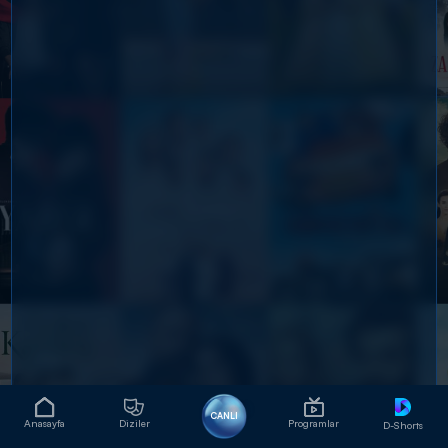
CANLI
Anasayfa
Diziler
Programlar
D-Shorts