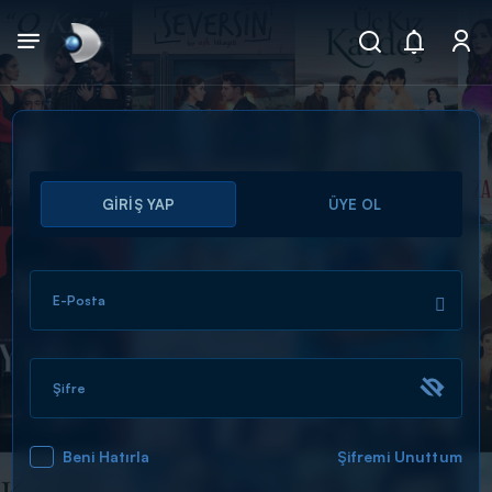
Arama
GİRİŞ YAP
ÜYE OL
muhteşem ikili
ARAMA SONUÇLARI
E-Posta
Şifre
Beni Hatırla
Şifremi Unuttum
DİĞER SONUÇLAR