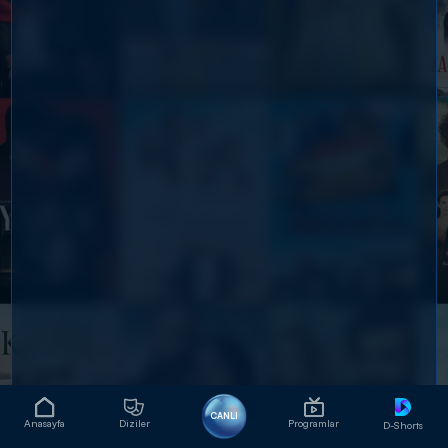
CANLI
Anasayfa
Diziler
Programlar
D-Shorts