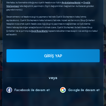
Merhaba, kullanmakta olduğunuz üyelik hesabınıza ilişkin
Aydınlatma Metni
ve
Üyelik
Sözleşmesi
’nde değişiklik yapılmıştır. (İlgili değişiklikleri bağlantıları kullanarak gözden
geçirebilirsiniz.)
Devam etmeniz ve hesabınıza giriş yapmanız halinde Üyelik Sözleşmesini kabul etmiş
sayılacaksınız. Üyelik Sözleşmesini kabul etmeniz halinde; kişisel verilerinizin, Grup Şirketleri
hesaplarınıza ortak üyelik hesabı aracılığıyla giriş yapılmasının sağlanması ve Aydınlatma
Metni’nde sayılan diğer amaçlarla sınırlı olmak üzere, Üyelik Sözleşmesi ile belirlenen Grup
Şirketleri’ne ve yurt dışına
Açık Rıza Metni
kapsamında aktarılmasına açık rıza verdiğiniz kabul
edilecektir.
GİRİŞ YAP
veya
Facebook ile devam et
Google ile devam et