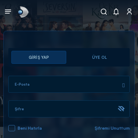
Arama
GİRİŞ YAP
ÜYE OL
muhteşem ikili
ARAMA SONUÇLARI
E-Posta
Şifre
Beni Hatırla
Şifremi Unuttum
DİĞER SONUÇLAR