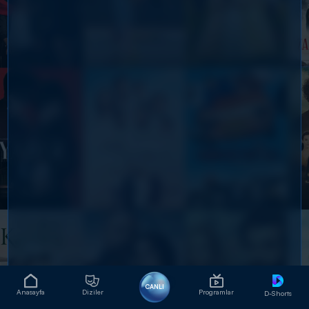
CANLI
Anasayfa
Diziler
Programlar
D-Shorts