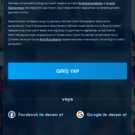
Merhaba, kullanmakta olduğunuz üyelik hesabınıza ilişkin
Aydınlatma Metni
ve
Üyelik
Sözleşmesi
’nde değişiklik yapılmıştır. (İlgili değişiklikleri bağlantıları kullanarak gözden
geçirebilirsiniz.)
Devam etmeniz ve hesabınıza giriş yapmanız halinde Üyelik Sözleşmesini kabul etmiş
sayılacaksınız. Üyelik Sözleşmesini kabul etmeniz halinde; kişisel verilerinizin, Grup Şirketleri
hesaplarınıza ortak üyelik hesabı aracılığıyla giriş yapılmasının sağlanması ve Aydınlatma
Metni’nde sayılan diğer amaçlarla sınırlı olmak üzere, Üyelik Sözleşmesi ile belirlenen Grup
Şirketleri’ne ve yurt dışına
Açık Rıza Metni
kapsamında aktarılmasına açık rıza verdiğiniz kabul
edilecektir.
GİRİŞ YAP
veya
Facebook ile devam et
Google ile devam et