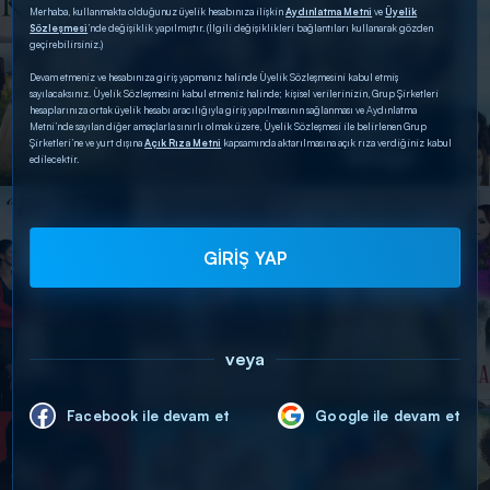
Merhaba, kullanmakta olduğunuz üyelik hesabınıza ilişkin
Aydınlatma Metni
ve
Üyelik
Sözleşmesi
’nde değişiklik yapılmıştır. (İlgili değişiklikleri bağlantıları kullanarak gözden
geçirebilirsiniz.)
Devam etmeniz ve hesabınıza giriş yapmanız halinde Üyelik Sözleşmesini kabul etmiş
sayılacaksınız. Üyelik Sözleşmesini kabul etmeniz halinde; kişisel verilerinizin, Grup Şirketleri
hesaplarınıza ortak üyelik hesabı aracılığıyla giriş yapılmasının sağlanması ve Aydınlatma
Metni’nde sayılan diğer amaçlarla sınırlı olmak üzere, Üyelik Sözleşmesi ile belirlenen Grup
Şirketleri’ne ve yurt dışına
Açık Rıza Metni
kapsamında aktarılmasına açık rıza verdiğiniz kabul
edilecektir.
GİRİŞ YAP
veya
Facebook ile devam et
Google ile devam et