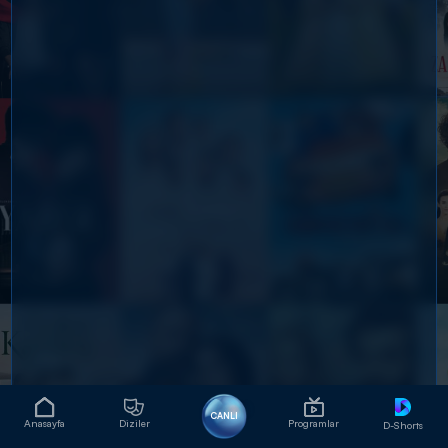
CANLI
Anasayfa
Diziler
Programlar
D-Shorts