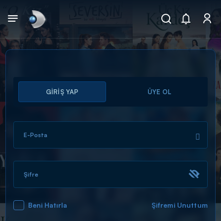
Arama
GİRİŞ YAP
ÜYE OL
muhteşem ikili
ARAMA SONUÇLARI
E-Posta
Şifre
Beni Hatırla
Şifremi Unuttum
DİĞER SONUÇLAR