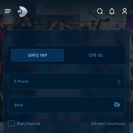
Arama
GİRİŞ YAP
ÜYE OL
muhteşem ikili
ARAMA SONUÇLARI
E-Posta
Şifre
Beni Hatırla
Şifremi Unuttum
DİĞER SONUÇLAR