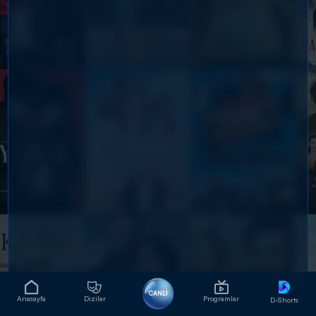
CANLI
Anasayfa
Diziler
Programlar
D-Shorts