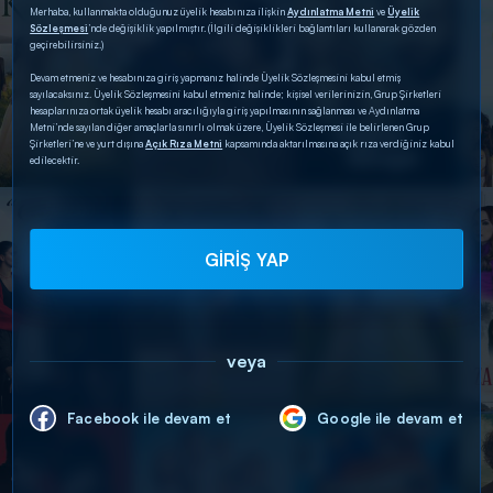
Merhaba, kullanmakta olduğunuz üyelik hesabınıza ilişkin
Aydınlatma Metni
ve
Üyelik
Sözleşmesi
’nde değişiklik yapılmıştır. (İlgili değişiklikleri bağlantıları kullanarak gözden
geçirebilirsiniz.)
Devam etmeniz ve hesabınıza giriş yapmanız halinde Üyelik Sözleşmesini kabul etmiş
sayılacaksınız. Üyelik Sözleşmesini kabul etmeniz halinde; kişisel verilerinizin, Grup Şirketleri
hesaplarınıza ortak üyelik hesabı aracılığıyla giriş yapılmasının sağlanması ve Aydınlatma
Metni’nde sayılan diğer amaçlarla sınırlı olmak üzere, Üyelik Sözleşmesi ile belirlenen Grup
Şirketleri’ne ve yurt dışına
Açık Rıza Metni
kapsamında aktarılmasına açık rıza verdiğiniz kabul
edilecektir.
GİRİŞ YAP
veya
Facebook ile devam et
Google ile devam et