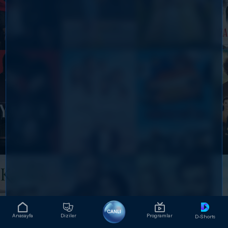
CANLI
Anasayfa
Diziler
Programlar
D-Shorts