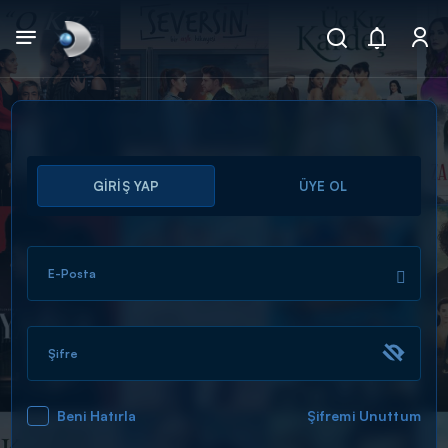
Arama
GİRİŞ YAP
ÜYE OL
muhteşem ikili
ARAMA SONUÇLARI
E-Posta
Şifre
Beni Hatırla
Şifremi Unuttum
DİĞER SONUÇLAR