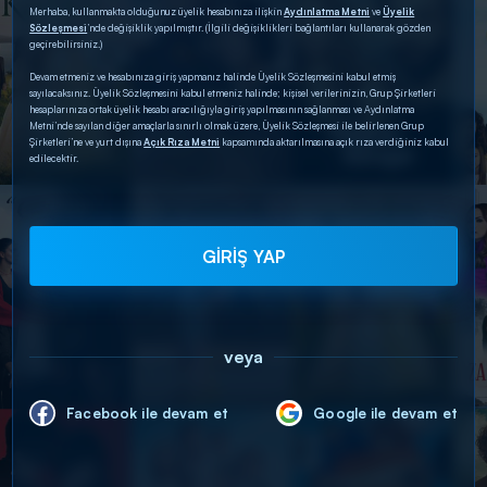
Merhaba, kullanmakta olduğunuz üyelik hesabınıza ilişkin
Aydınlatma Metni
ve
Üyelik
Sözleşmesi
’nde değişiklik yapılmıştır. (İlgili değişiklikleri bağlantıları kullanarak gözden
geçirebilirsiniz.)
Devam etmeniz ve hesabınıza giriş yapmanız halinde Üyelik Sözleşmesini kabul etmiş
sayılacaksınız. Üyelik Sözleşmesini kabul etmeniz halinde; kişisel verilerinizin, Grup Şirketleri
hesaplarınıza ortak üyelik hesabı aracılığıyla giriş yapılmasının sağlanması ve Aydınlatma
Metni’nde sayılan diğer amaçlarla sınırlı olmak üzere, Üyelik Sözleşmesi ile belirlenen Grup
Şirketleri’ne ve yurt dışına
Açık Rıza Metni
kapsamında aktarılmasına açık rıza verdiğiniz kabul
edilecektir.
GİRİŞ YAP
veya
Facebook ile devam et
Google ile devam et