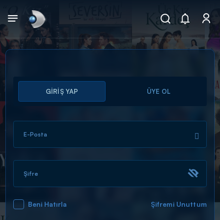
Arama
GİRİŞ YAP
ÜYE OL
muhteşem ikili
ARAMA SONUÇLARI
E-Posta
Şifre
Beni Hatırla
Şifremi Unuttum
DİĞER SONUÇLAR