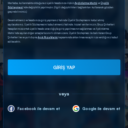
Merhaba, kullanmakta olduğunuz üyelik hesabınıza ilişkin
Aydınlatma Metni
ve
Üyelik
Sözleşmesi
’nde değişiklik yapılmıştır. (İlgili değişiklikleri bağlantıları kullanarak gözden
geçirebilirsiniz.)
Devam etmeniz ve hesabınıza giriş yapmanız halinde Üyelik Sözleşmesini kabul etmiş
sayılacaksınız. Üyelik Sözleşmesini kabul etmeniz halinde; kişisel verilerinizin, Grup Şirketleri
hesaplarınıza ortak üyelik hesabı aracılığıyla giriş yapılmasının sağlanması ve Aydınlatma
Metni’nde sayılan diğer amaçlarla sınırlı olmak üzere, Üyelik Sözleşmesi ile belirlenen Grup
Şirketleri’ne ve yurt dışına
Açık Rıza Metni
kapsamında aktarılmasına açık rıza verdiğiniz kabul
edilecektir.
GİRİŞ YAP
veya
Facebook ile devam et
Google ile devam et