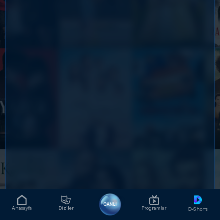
CANLI
Anasayfa
Diziler
Programlar
D-Shorts