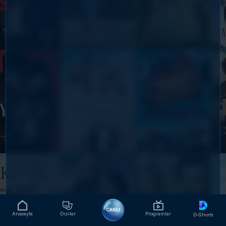
CANLI
Anasayfa
Diziler
Programlar
D-Shorts