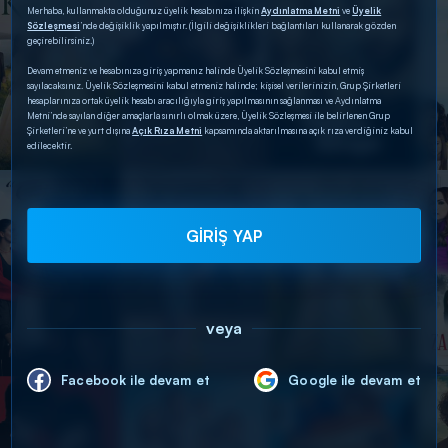
Merhaba, kullanmakta olduğunuz üyelik hesabınıza ilişkin
Aydınlatma Metni
ve
Üyelik
Sözleşmesi
’nde değişiklik yapılmıştır. (İlgili değişiklikleri bağlantıları kullanarak gözden
geçirebilirsiniz.)
Devam etmeniz ve hesabınıza giriş yapmanız halinde Üyelik Sözleşmesini kabul etmiş
sayılacaksınız. Üyelik Sözleşmesini kabul etmeniz halinde; kişisel verilerinizin, Grup Şirketleri
hesaplarınıza ortak üyelik hesabı aracılığıyla giriş yapılmasının sağlanması ve Aydınlatma
Metni’nde sayılan diğer amaçlarla sınırlı olmak üzere, Üyelik Sözleşmesi ile belirlenen Grup
Şirketleri’ne ve yurt dışına
Açık Rıza Metni
kapsamında aktarılmasına açık rıza verdiğiniz kabul
edilecektir.
GİRİŞ YAP
veya
Facebook ile devam et
Google ile devam et