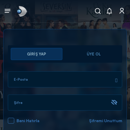
Arama
GİRİŞ YAP
ÜYE OL
muhteşem ikili
ARAMA SONUÇLARI
E-Posta
Şifre
Beni Hatırla
Şifremi Unuttum
DİĞER SONUÇLAR