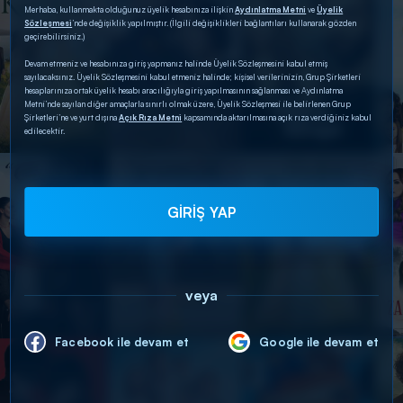
Merhaba, kullanmakta olduğunuz üyelik hesabınıza ilişkin
Aydınlatma Metni
ve
Üyelik
Sözleşmesi
’nde değişiklik yapılmıştır. (İlgili değişiklikleri bağlantıları kullanarak gözden
geçirebilirsiniz.)
Devam etmeniz ve hesabınıza giriş yapmanız halinde Üyelik Sözleşmesini kabul etmiş
sayılacaksınız. Üyelik Sözleşmesini kabul etmeniz halinde; kişisel verilerinizin, Grup Şirketleri
hesaplarınıza ortak üyelik hesabı aracılığıyla giriş yapılmasının sağlanması ve Aydınlatma
Metni’nde sayılan diğer amaçlarla sınırlı olmak üzere, Üyelik Sözleşmesi ile belirlenen Grup
Şirketleri’ne ve yurt dışına
Açık Rıza Metni
kapsamında aktarılmasına açık rıza verdiğiniz kabul
edilecektir.
GİRİŞ YAP
veya
Facebook ile devam et
Google ile devam et