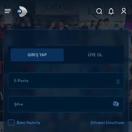
Arama
GİRİŞ YAP
ÜYE OL
muhteşem ikili
ARAMA SONUÇLARI
E-Posta
Şifre
Beni Hatırla
Şifremi Unuttum
DİĞER SONUÇLAR