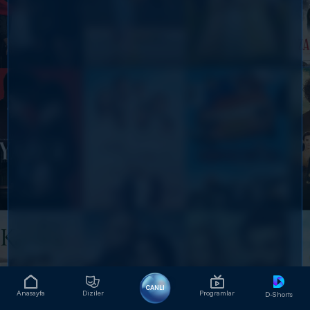
CANLI
Anasayfa
Diziler
Programlar
D-Shorts