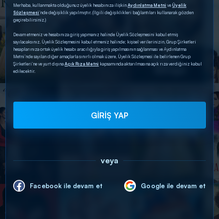
Merhaba, kullanmakta olduğunuz üyelik hesabınıza ilişkin
Aydınlatma Metni
ve
Üyelik
Sözleşmesi
’nde değişiklik yapılmıştır. (İlgili değişiklikleri bağlantıları kullanarak gözden
geçirebilirsiniz.)
Devam etmeniz ve hesabınıza giriş yapmanız halinde Üyelik Sözleşmesini kabul etmiş
sayılacaksınız. Üyelik Sözleşmesini kabul etmeniz halinde; kişisel verilerinizin, Grup Şirketleri
hesaplarınıza ortak üyelik hesabı aracılığıyla giriş yapılmasının sağlanması ve Aydınlatma
Metni’nde sayılan diğer amaçlarla sınırlı olmak üzere, Üyelik Sözleşmesi ile belirlenen Grup
Şirketleri’ne ve yurt dışına
Açık Rıza Metni
kapsamında aktarılmasına açık rıza verdiğiniz kabul
edilecektir.
GİRİŞ YAP
veya
Facebook ile devam et
Google ile devam et