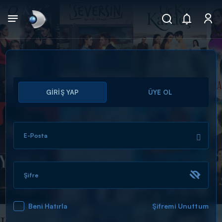
Arama
GİRİŞ YAP
ÜYE OL
muhteşem ikili
ARAMA SONUÇLARI
E-Posta
Şifre
Beni Hatırla
Şifremi Unuttum
DİĞER SONUÇLAR