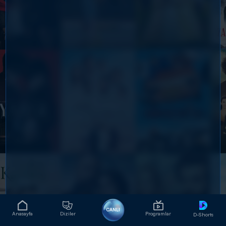
CANLI
Anasayfa
Diziler
Programlar
D-Shorts