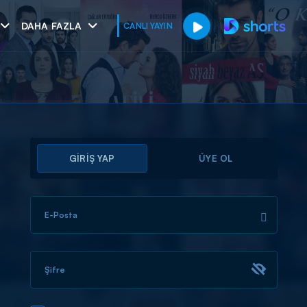
DAHA FAZLA
CANLI YAYIN
GİRİŞ YAP
ÜYE OL
E-Posta
muhteşem ikili
I
Şifre