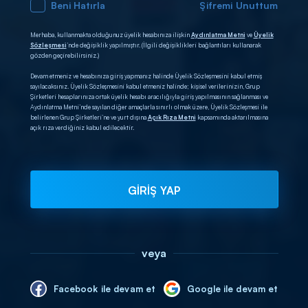
Beni Hatırla
Şifremi Unuttum
Merhaba, kullanmakta olduğunuz üyelik hesabınıza ilişkin
Aydınlatma Metni
ve
Üyelik
Sözleşmesi
’nde değişiklik yapılmıştır. (İlgili değişiklikleri bağlantıları kullanarak
gözden geçirebilirsiniz.)
Devam etmeniz ve hesabınıza giriş yapmanız halinde Üyelik Sözleşmesini kabul etmiş
sayılacaksınız. Üyelik Sözleşmesini kabul etmeniz halinde; kişisel verilerinizin, Grup
Şirketleri hesaplarınıza ortak üyelik hesabı aracılığıyla giriş yapılmasının sağlanması ve
Aydınlatma Metni’nde sayılan diğer amaçlarla sınırlı olmak üzere, Üyelik Sözleşmesi ile
belirlenen Grup Şirketleri’ne ve yurt dışına
Açık Rıza Metni
kapsamında aktarılmasına
açık rıza verdiğiniz kabul edilecektir.
GİRİŞ YAP
veya
Facebook ile devam et
Google ile devam et