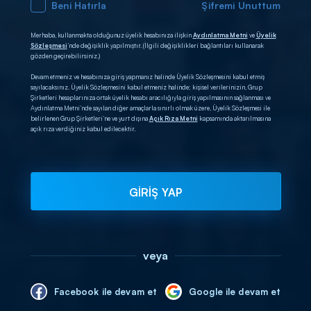
Beni Hatırla
Şifremi Unuttum
Merhaba, kullanmakta olduğunuz üyelik hesabınıza ilişkin
Aydınlatma Metni
ve
Üyelik
Sözleşmesi
’nde değişiklik yapılmıştır. (İlgili değişiklikleri bağlantıları kullanarak
gözden geçirebilirsiniz.)
Devam etmeniz ve hesabınıza giriş yapmanız halinde Üyelik Sözleşmesini kabul etmiş
sayılacaksınız. Üyelik Sözleşmesini kabul etmeniz halinde; kişisel verilerinizin, Grup
Şirketleri hesaplarınıza ortak üyelik hesabı aracılığıyla giriş yapılmasının sağlanması ve
Aydınlatma Metni’nde sayılan diğer amaçlarla sınırlı olmak üzere, Üyelik Sözleşmesi ile
belirlenen Grup Şirketleri’ne ve yurt dışına
Açık Rıza Metni
kapsamında aktarılmasına
açık rıza verdiğiniz kabul edilecektir.
GİRİŞ YAP
veya
Facebook ile devam et
Google ile devam et