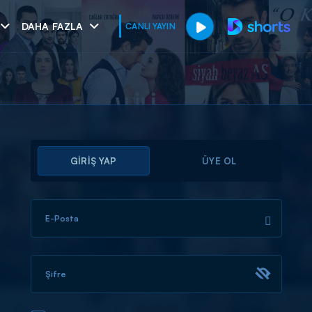
DAHA FAZLA
CANLI YAYIN
GİRİŞ YAP
ÜYE OL
E-Posta
muhteşem ikili
I
Şifre