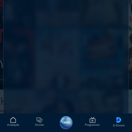
CANLI
Anasayfa
Diziler
Programlar
D-Shorts