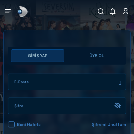
Arama
GİRİŞ YAP
ÜYE OL
muhteşem ikili
ARAMA SONUÇLARI
E-Posta
Şifre
Beni Hatırla
Şifremi Unuttum
DİĞER SONUÇLAR