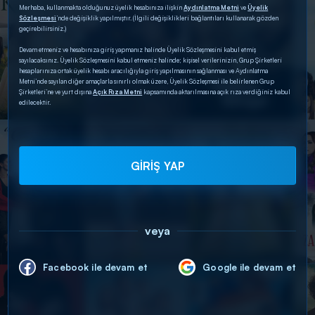
Merhaba, kullanmakta olduğunuz üyelik hesabınıza ilişkin
Aydınlatma Metni
ve
Üyelik
Sözleşmesi
’nde değişiklik yapılmıştır. (İlgili değişiklikleri bağlantıları kullanarak gözden
geçirebilirsiniz.)
Devam etmeniz ve hesabınıza giriş yapmanız halinde Üyelik Sözleşmesini kabul etmiş
sayılacaksınız. Üyelik Sözleşmesini kabul etmeniz halinde; kişisel verilerinizin, Grup Şirketleri
hesaplarınıza ortak üyelik hesabı aracılığıyla giriş yapılmasının sağlanması ve Aydınlatma
Metni’nde sayılan diğer amaçlarla sınırlı olmak üzere, Üyelik Sözleşmesi ile belirlenen Grup
Şirketleri’ne ve yurt dışına
Açık Rıza Metni
kapsamında aktarılmasına açık rıza verdiğiniz kabul
edilecektir.
GİRİŞ YAP
veya
Facebook ile devam et
Google ile devam et