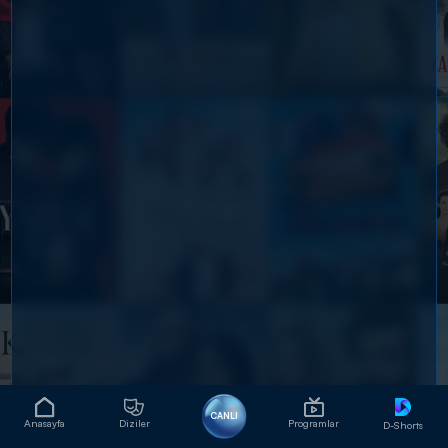
CANLI
Anasayfa
Diziler
Programlar
D-Shorts