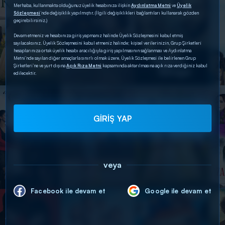
Merhaba, kullanmakta olduğunuz üyelik hesabınıza ilişkin
Aydınlatma Metni
ve
Üyelik
Sözleşmesi
’nde değişiklik yapılmıştır. (İlgili değişiklikleri bağlantıları kullanarak gözden
geçirebilirsiniz.)
Devam etmeniz ve hesabınıza giriş yapmanız halinde Üyelik Sözleşmesini kabul etmiş
sayılacaksınız. Üyelik Sözleşmesini kabul etmeniz halinde; kişisel verilerinizin, Grup Şirketleri
hesaplarınıza ortak üyelik hesabı aracılığıyla giriş yapılmasının sağlanması ve Aydınlatma
Metni’nde sayılan diğer amaçlarla sınırlı olmak üzere, Üyelik Sözleşmesi ile belirlenen Grup
Şirketleri’ne ve yurt dışına
Açık Rıza Metni
kapsamında aktarılmasına açık rıza verdiğiniz kabul
edilecektir.
GİRİŞ YAP
veya
Facebook ile devam et
Google ile devam et