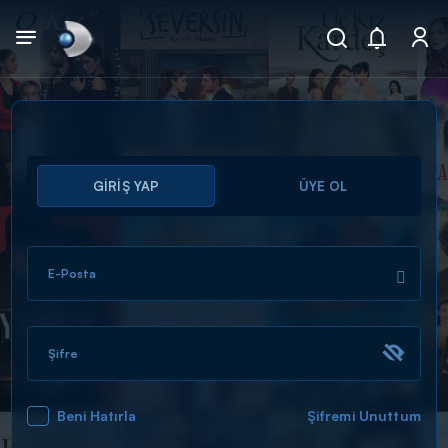
Arama
GİRİŞ YAP
ÜYE OL
muhteşem ikili
ARAMA SONUÇLARI
E-Posta
Şifre
Beni Hatırla
Şifremi Unuttum
DİĞER SONUÇLAR