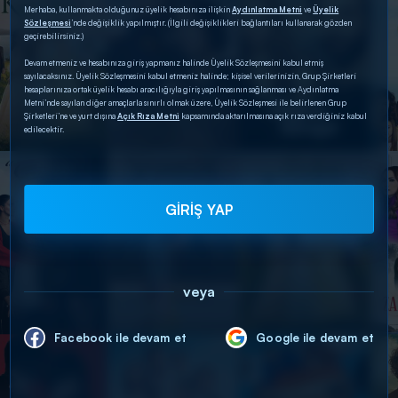
Merhaba, kullanmakta olduğunuz üyelik hesabınıza ilişkin
Aydınlatma Metni
ve
Üyelik
Sözleşmesi
’nde değişiklik yapılmıştır. (İlgili değişiklikleri bağlantıları kullanarak gözden
geçirebilirsiniz.)
Devam etmeniz ve hesabınıza giriş yapmanız halinde Üyelik Sözleşmesini kabul etmiş
sayılacaksınız. Üyelik Sözleşmesini kabul etmeniz halinde; kişisel verilerinizin, Grup Şirketleri
hesaplarınıza ortak üyelik hesabı aracılığıyla giriş yapılmasının sağlanması ve Aydınlatma
Metni’nde sayılan diğer amaçlarla sınırlı olmak üzere, Üyelik Sözleşmesi ile belirlenen Grup
Şirketleri’ne ve yurt dışına
Açık Rıza Metni
kapsamında aktarılmasına açık rıza verdiğiniz kabul
edilecektir.
GİRİŞ YAP
veya
Facebook ile devam et
Google ile devam et