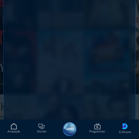
CANLI
Anasayfa
Diziler
Programlar
D-Shorts