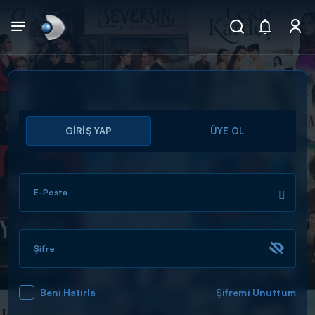
Arama
GİRİŞ YAP
ÜYE OL
muhteşem ikili
ARAMA SONUÇLARI
E-Posta
Şifre
Beni Hatırla
Şifremi Unuttum
DİĞER SONUÇLAR