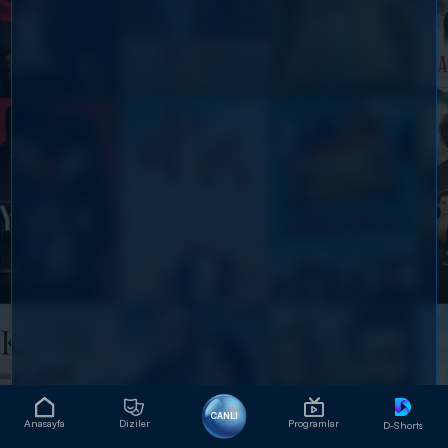
CANLI
Anasayfa
Diziler
Programlar
D-Shorts