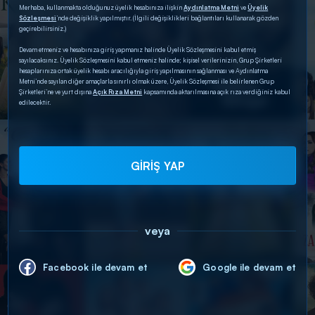
Merhaba, kullanmakta olduğunuz üyelik hesabınıza ilişkin
Aydınlatma Metni
ve
Üyelik
Sözleşmesi
’nde değişiklik yapılmıştır. (İlgili değişiklikleri bağlantıları kullanarak gözden
geçirebilirsiniz.)
Devam etmeniz ve hesabınıza giriş yapmanız halinde Üyelik Sözleşmesini kabul etmiş
sayılacaksınız. Üyelik Sözleşmesini kabul etmeniz halinde; kişisel verilerinizin, Grup Şirketleri
hesaplarınıza ortak üyelik hesabı aracılığıyla giriş yapılmasının sağlanması ve Aydınlatma
Metni’nde sayılan diğer amaçlarla sınırlı olmak üzere, Üyelik Sözleşmesi ile belirlenen Grup
Şirketleri’ne ve yurt dışına
Açık Rıza Metni
kapsamında aktarılmasına açık rıza verdiğiniz kabul
edilecektir.
GİRİŞ YAP
veya
Facebook ile devam et
Google ile devam et