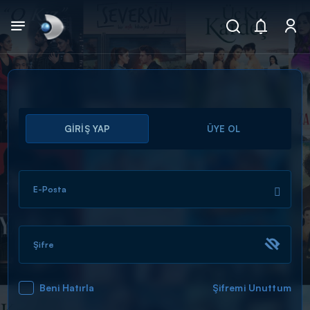
Arama
GİRİŞ YAP
ÜYE OL
muhteşem ikili
ARAMA SONUÇLARI
E-Posta
Şifre
Beni Hatırla
Şifremi Unuttum
DİĞER SONUÇLAR