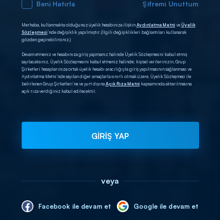
Beni Hatırla
Şifremi Unuttum
Merhaba, kullanmakta olduğunuz üyelik hesabınıza ilişkin
Aydınlatma Metni
ve
Üyelik
Sözleşmesi
’nde değişiklik yapılmıştır. (İlgili değişiklikleri bağlantıları kullanarak
gözden geçirebilirsiniz.)
Devam etmeniz ve hesabınıza giriş yapmanız halinde Üyelik Sözleşmesini kabul etmiş
sayılacaksınız. Üyelik Sözleşmesini kabul etmeniz halinde; kişisel verilerinizin, Grup
Şirketleri hesaplarınıza ortak üyelik hesabı aracılığıyla giriş yapılmasının sağlanması ve
Aydınlatma Metni’nde sayılan diğer amaçlarla sınırlı olmak üzere, Üyelik Sözleşmesi ile
belirlenen Grup Şirketleri’ne ve yurt dışına
Açık Rıza Metni
kapsamında aktarılmasına
açık rıza verdiğiniz kabul edilecektir.
GİRİŞ YAP
veya
Facebook ile devam et
Google ile devam et