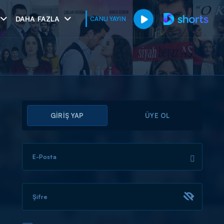
DAHA FAZLA
CANLI YAYIN
GİRİŞ YAP
ÜYE OL
E-Posta
muhteşem ikili
I
Şifre