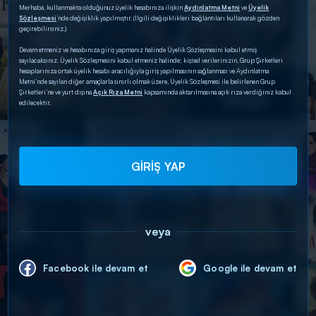
Merhaba, kullanmakta olduğunuz üyelik hesabınıza ilişkin
Aydınlatma Metni
ve
Üyelik
Sözleşmesi
’nde değişiklik yapılmıştır. (İlgili değişiklikleri bağlantıları kullanarak gözden
geçirebilirsiniz.)
Devam etmeniz ve hesabınıza giriş yapmanız halinde Üyelik Sözleşmesini kabul etmiş
sayılacaksınız. Üyelik Sözleşmesini kabul etmeniz halinde; kişisel verilerinizin, Grup Şirketleri
hesaplarınıza ortak üyelik hesabı aracılığıyla giriş yapılmasının sağlanması ve Aydınlatma
Metni’nde sayılan diğer amaçlarla sınırlı olmak üzere, Üyelik Sözleşmesi ile belirlenen Grup
Şirketleri’ne ve yurt dışına
Açık Rıza Metni
kapsamında aktarılmasına açık rıza verdiğiniz kabul
edilecektir.
GİRİŞ YAP
veya
Facebook ile devam et
Google ile devam et