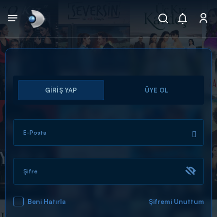
Arama
GİRİŞ YAP
ÜYE OL
muhteşem ikili
ARAMA SONUÇLARI
E-Posta
Şifre
Beni Hatırla
Şifremi Unuttum
DİĞER SONUÇLAR