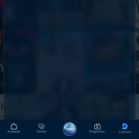
CANLI
Anasayfa
Diziler
Programlar
D-Shorts