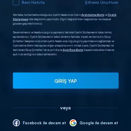
Beni Hatırla
Şifremi Unuttum
Merhaba, kullanmakta olduğunuz üyelik hesabınıza ilişkin
Aydınlatma Metni
ve
Üyelik
Sözleşmesi
’nde değişiklik yapılmıştır. (İlgili değişiklikleri bağlantıları kullanarak
gözden geçirebilirsiniz.)
Devam etmeniz ve hesabınıza giriş yapmanız halinde Üyelik Sözleşmesini kabul etmiş
sayılacaksınız. Üyelik Sözleşmesini kabul etmeniz halinde; kişisel verilerinizin, Grup
Şirketleri hesaplarınıza ortak üyelik hesabı aracılığıyla giriş yapılmasının sağlanması ve
Aydınlatma Metni’nde sayılan diğer amaçlarla sınırlı olmak üzere, Üyelik Sözleşmesi ile
belirlenen Grup Şirketleri’ne ve yurt dışına
Açık Rıza Metni
kapsamında aktarılmasına
açık rıza verdiğiniz kabul edilecektir.
GİRİŞ YAP
veya
Facebook ile devam et
Google ile devam et