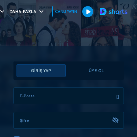
DAHA FAZLA
CANLI YAYIN
GİRİŞ YAP
ÜYE OL
E-Posta
muhteşem ikili
I
Şifre