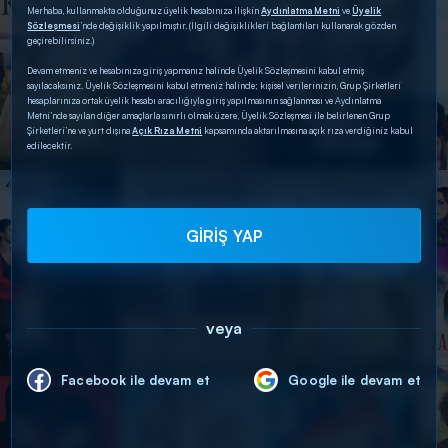
Merhaba, kullanmakta olduğunuz üyelik hesabınıza ilişkin
Aydınlatma Metni
ve
Üyelik
Sözleşmesi
’nde değişiklik yapılmıştır. (İlgili değişiklikleri bağlantıları kullanarak gözden
geçirebilirsiniz.)
Devam etmeniz ve hesabınıza giriş yapmanız halinde Üyelik Sözleşmesini kabul etmiş
sayılacaksınız. Üyelik Sözleşmesini kabul etmeniz halinde; kişisel verilerinizin, Grup Şirketleri
hesaplarınıza ortak üyelik hesabı aracılığıyla giriş yapılmasının sağlanması ve Aydınlatma
Metni’nde sayılan diğer amaçlarla sınırlı olmak üzere, Üyelik Sözleşmesi ile belirlenen Grup
Şirketleri’ne ve yurt dışına
Açık Rıza Metni
kapsamında aktarılmasına açık rıza verdiğiniz kabul
edilecektir.
GİRİŞ YAP
veya
Facebook ile devam et
Google ile devam et