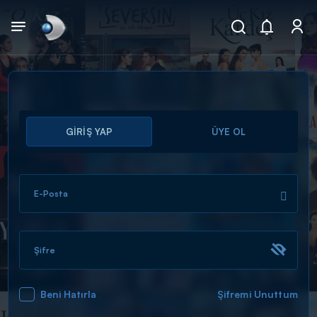
Arama
GİRİŞ YAP
ÜYE OL
muhteşem ikili
ARAMA SONUÇLARI
E-Posta
Şifre
Beni Hatırla
Şifremi Unuttum
DİĞER SONUÇLAR