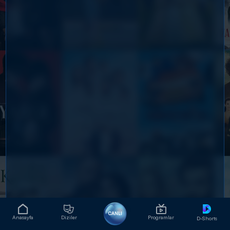
CANLI
Anasayfa
Diziler
Programlar
D-Shorts