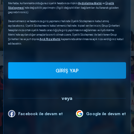
Merhaba, kullanmakta olduğunuz üyelik hesabınıza ilişkin
Aydınlatma Metni
ve
Üyelik
Sözleşmesi
’nde değişiklik yapılmıştır. (İlgili değişiklikleri bağlantıları kullanarak gözden
geçirebilirsiniz.)
Devam etmeniz ve hesabınıza giriş yapmanız halinde Üyelik Sözleşmesini kabul etmiş
sayılacaksınız. Üyelik Sözleşmesini kabul etmeniz halinde; kişisel verilerinizin, Grup Şirketleri
hesaplarınıza ortak üyelik hesabı aracılığıyla giriş yapılmasının sağlanması ve Aydınlatma
Metni’nde sayılan diğer amaçlarla sınırlı olmak üzere, Üyelik Sözleşmesi ile belirlenen Grup
Şirketleri’ne ve yurt dışına
Açık Rıza Metni
kapsamında aktarılmasına açık rıza verdiğiniz kabul
edilecektir.
GİRİŞ YAP
veya
Facebook ile devam et
Google ile devam et