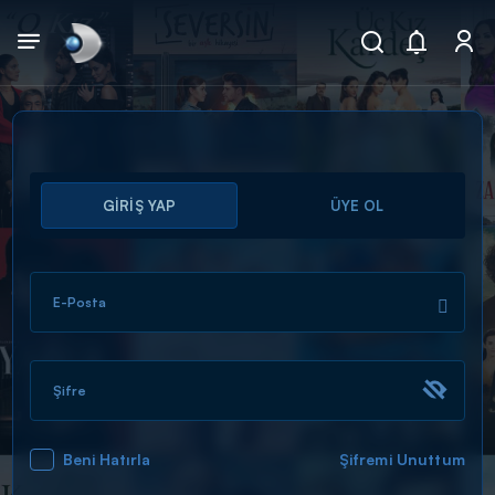
Arama
GİRİŞ YAP
ÜYE OL
muhteşem ikili
ARAMA SONUÇLARI
E-Posta
Şifre
Beni Hatırla
Şifremi Unuttum
DİĞER SONUÇLAR