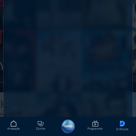
CANLI
Anasayfa
Diziler
Programlar
D-Shorts