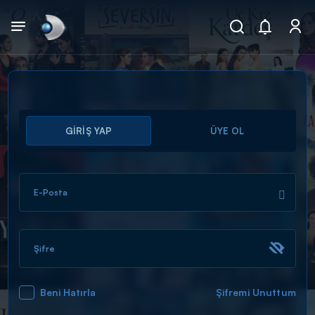
Arama
GİRİŞ YAP
ÜYE OL
muhteşem ikili
ARAMA SONUÇLARI
E-Posta
Şifre
Beni Hatırla
Şifremi Unuttum
DİĞER SONUÇLAR