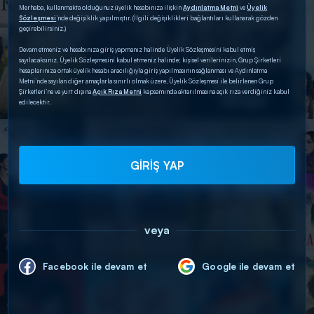
Merhaba, kullanmakta olduğunuz üyelik hesabınıza ilişkin
Aydınlatma Metni
ve
Üyelik
Sözleşmesi
’nde değişiklik yapılmıştır. (İlgili değişiklikleri bağlantıları kullanarak gözden
geçirebilirsiniz.)
Devam etmeniz ve hesabınıza giriş yapmanız halinde Üyelik Sözleşmesini kabul etmiş
sayılacaksınız. Üyelik Sözleşmesini kabul etmeniz halinde; kişisel verilerinizin, Grup Şirketleri
hesaplarınıza ortak üyelik hesabı aracılığıyla giriş yapılmasının sağlanması ve Aydınlatma
Metni’nde sayılan diğer amaçlarla sınırlı olmak üzere, Üyelik Sözleşmesi ile belirlenen Grup
Şirketleri’ne ve yurt dışına
Açık Rıza Metni
kapsamında aktarılmasına açık rıza verdiğiniz kabul
edilecektir.
GİRİŞ YAP
veya
Facebook ile devam et
Google ile devam et