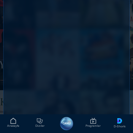
CANLI
Anasayfa
Diziler
Programlar
D-Shorts