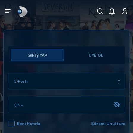
Arama
GİRİŞ YAP
ÜYE OL
muhteşem ikili
ARAMA SONUÇLARI
E-Posta
Şifre
Beni Hatırla
Şifremi Unuttum
DİĞER SONUÇLAR