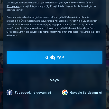
Merhaba, kullanmakta olduğunuz üyelik hesabınıza ilişkin
Aydınlatma Metni
ve
Üyelik
Sözleşmesi
’nde değişiklik yapılmıştır. (İlgili değişiklikleri bağlantıları kullanarak gözden
geçirebilirsiniz.)
Devam etmeniz ve hesabınıza giriş yapmanız halinde Üyelik Sözleşmesini kabul etmiş
sayılacaksınız. Üyelik Sözleşmesini kabul etmeniz halinde; kişisel verilerinizin, Grup Şirketleri
hesaplarınıza ortak üyelik hesabı aracılığıyla giriş yapılmasının sağlanması ve Aydınlatma
Metni’nde sayılan diğer amaçlarla sınırlı olmak üzere, Üyelik Sözleşmesi ile belirlenen Grup
Şirketleri’ne ve yurt dışına
Açık Rıza Metni
kapsamında aktarılmasına açık rıza verdiğiniz kabul
edilecektir.
GİRİŞ YAP
veya
Facebook ile devam et
Google ile devam et