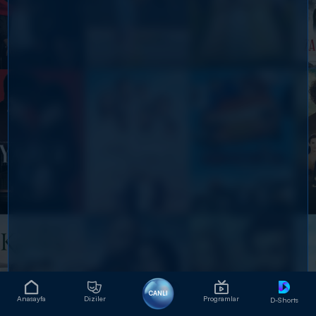
CANLI
Anasayfa
Diziler
Programlar
D-Shorts