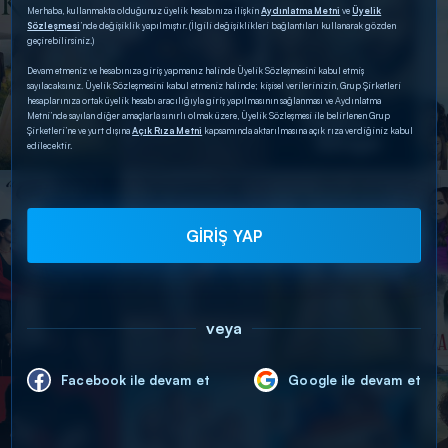
Merhaba, kullanmakta olduğunuz üyelik hesabınıza ilişkin
Aydınlatma Metni
ve
Üyelik
Sözleşmesi
’nde değişiklik yapılmıştır. (İlgili değişiklikleri bağlantıları kullanarak gözden
geçirebilirsiniz.)
Devam etmeniz ve hesabınıza giriş yapmanız halinde Üyelik Sözleşmesini kabul etmiş
sayılacaksınız. Üyelik Sözleşmesini kabul etmeniz halinde; kişisel verilerinizin, Grup Şirketleri
hesaplarınıza ortak üyelik hesabı aracılığıyla giriş yapılmasının sağlanması ve Aydınlatma
Metni’nde sayılan diğer amaçlarla sınırlı olmak üzere, Üyelik Sözleşmesi ile belirlenen Grup
Şirketleri’ne ve yurt dışına
Açık Rıza Metni
kapsamında aktarılmasına açık rıza verdiğiniz kabul
edilecektir.
GİRİŞ YAP
veya
Facebook ile devam et
Google ile devam et