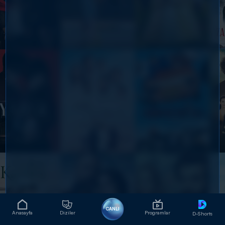
CANLI
Anasayfa
Diziler
Programlar
D-Shorts