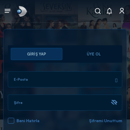
Arama
GİRİŞ YAP
ÜYE OL
muhteşem ikili
ARAMA SONUÇLARI
E-Posta
Şifre
Beni Hatırla
Şifremi Unuttum
DİĞER SONUÇLAR