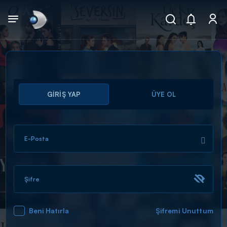
Arama
GİRİŞ YAP
ÜYE OL
muhteşem ikili
ARAMA SONUÇLARI
E-Posta
Şifre
Beni Hatırla
Şifremi Unuttum
DİĞER SONUÇLAR