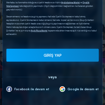
Merhaba, kullanmakta olduğunuz üyelik hesabınıza ilişkin
Aydınlatma Metni
ve
Üyelik
Sözleşmesi
’nde değişiklik yapılmıştır. (İlgili değişiklikleri bağlantıları kullanarak gözden
geçirebilirsiniz.)
Devam etmeniz ve hesabınıza giriş yapmanız halinde Üyelik Sözleşmesini kabul etmiş
sayılacaksınız. Üyelik Sözleşmesini kabul etmeniz halinde; kişisel verilerinizin, Grup Şirketleri
hesaplarınıza ortak üyelik hesabı aracılığıyla giriş yapılmasının sağlanması ve Aydınlatma
Metni’nde sayılan diğer amaçlarla sınırlı olmak üzere, Üyelik Sözleşmesi ile belirlenen Grup
Şirketleri’ne ve yurt dışına
Açık Rıza Metni
kapsamında aktarılmasına açık rıza verdiğiniz kabul
edilecektir.
GİRİŞ YAP
veya
Facebook ile devam et
Google ile devam et