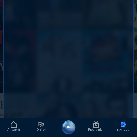
CANLI
Anasayfa
Diziler
Programlar
D-Shorts