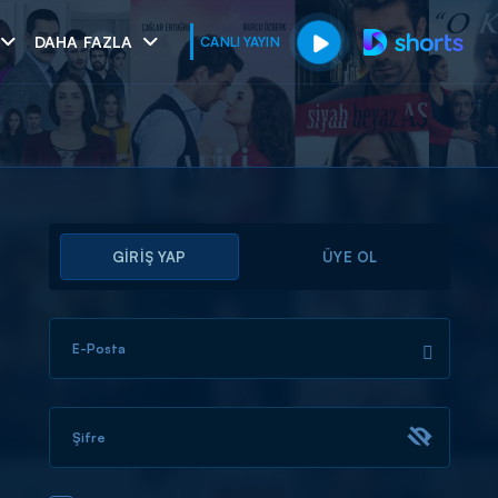
DAHA FAZLA
CANLI YAYIN
GİRİŞ YAP
ÜYE OL
E-Posta
muhteşem ikili
I
Şifre