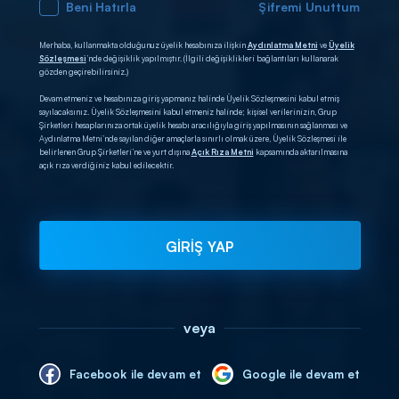
Beni Hatırla
Şifremi Unuttum
Merhaba, kullanmakta olduğunuz üyelik hesabınıza ilişkin
Aydınlatma Metni
ve
Üyelik
Sözleşmesi
’nde değişiklik yapılmıştır. (İlgili değişiklikleri bağlantıları kullanarak
gözden geçirebilirsiniz.)
Devam etmeniz ve hesabınıza giriş yapmanız halinde Üyelik Sözleşmesini kabul etmiş
sayılacaksınız. Üyelik Sözleşmesini kabul etmeniz halinde; kişisel verilerinizin, Grup
Şirketleri hesaplarınıza ortak üyelik hesabı aracılığıyla giriş yapılmasının sağlanması ve
Aydınlatma Metni’nde sayılan diğer amaçlarla sınırlı olmak üzere, Üyelik Sözleşmesi ile
belirlenen Grup Şirketleri’ne ve yurt dışına
Açık Rıza Metni
kapsamında aktarılmasına
açık rıza verdiğiniz kabul edilecektir.
GİRİŞ YAP
veya
Facebook ile devam et
Google ile devam et