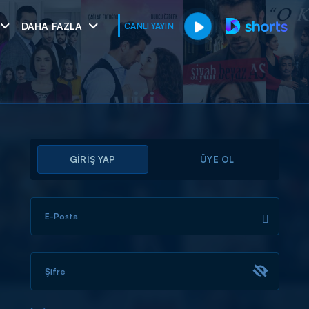
DAHA FAZLA
CANLI YAYIN
GİRİŞ YAP
ÜYE OL
E-Posta
muhteşem ikili
I
Şifre