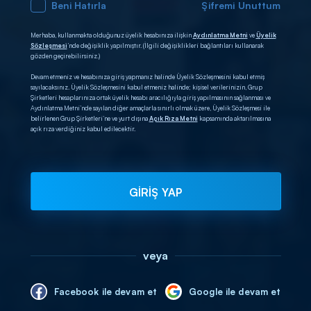
Beni Hatırla
Şifremi Unuttum
Merhaba, kullanmakta olduğunuz üyelik hesabınıza ilişkin
Aydınlatma Metni
ve
Üyelik
Sözleşmesi
’nde değişiklik yapılmıştır. (İlgili değişiklikleri bağlantıları kullanarak
gözden geçirebilirsiniz.)
Devam etmeniz ve hesabınıza giriş yapmanız halinde Üyelik Sözleşmesini kabul etmiş
sayılacaksınız. Üyelik Sözleşmesini kabul etmeniz halinde; kişisel verilerinizin, Grup
Şirketleri hesaplarınıza ortak üyelik hesabı aracılığıyla giriş yapılmasının sağlanması ve
Aydınlatma Metni’nde sayılan diğer amaçlarla sınırlı olmak üzere, Üyelik Sözleşmesi ile
belirlenen Grup Şirketleri’ne ve yurt dışına
Açık Rıza Metni
kapsamında aktarılmasına
açık rıza verdiğiniz kabul edilecektir.
GİRİŞ YAP
veya
Facebook ile devam et
Google ile devam et