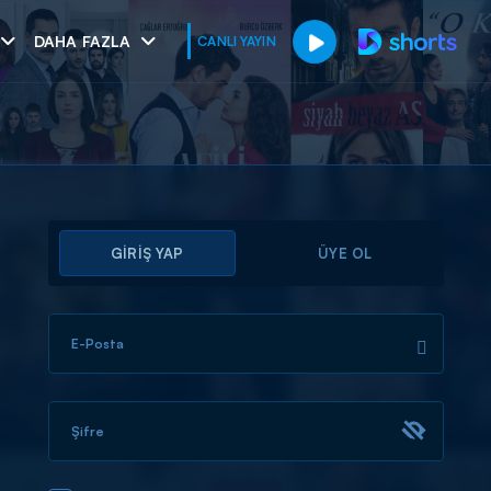
DAHA FAZLA
CANLI YAYIN
GİRİŞ YAP
ÜYE OL
E-Posta
muhteşem ikili
I
Şifre