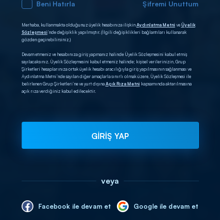
Beni Hatırla
Şifremi Unuttum
Merhaba, kullanmakta olduğunuz üyelik hesabınıza ilişkin
Aydınlatma Metni
ve
Üyelik
Sözleşmesi
’nde değişiklik yapılmıştır. (İlgili değişiklikleri bağlantıları kullanarak
gözden geçirebilirsiniz.)
Devam etmeniz ve hesabınıza giriş yapmanız halinde Üyelik Sözleşmesini kabul etmiş
sayılacaksınız. Üyelik Sözleşmesini kabul etmeniz halinde; kişisel verilerinizin, Grup
Şirketleri hesaplarınıza ortak üyelik hesabı aracılığıyla giriş yapılmasının sağlanması ve
Aydınlatma Metni’nde sayılan diğer amaçlarla sınırlı olmak üzere, Üyelik Sözleşmesi ile
belirlenen Grup Şirketleri’ne ve yurt dışına
Açık Rıza Metni
kapsamında aktarılmasına
açık rıza verdiğiniz kabul edilecektir.
GİRİŞ YAP
veya
Facebook ile devam et
Google ile devam et